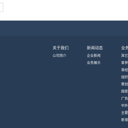
关于我们
新闻动态
业
公司简介
企业新闻
其它
业务展示
曾参
曾经
动
组织
志媒
策划
国家
广告
中外
制作
主要
新增