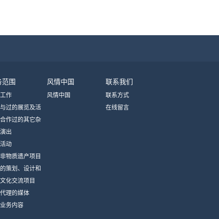
务范围
风情中国
联系我们
工作
风情中国
联系方式
与过的展览及活
在线留言
合作过的其它杂
演出
体
活动
非物质遗产项目
的策划、设计和
文化交流项目
代理的媒体
业务内容