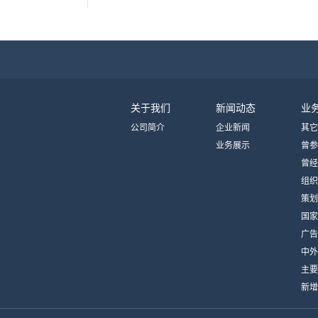
关于我们
新闻动态
业
公司简介
企业新闻
其它
业务展示
曾参
曾经
动
组织
志媒
策划
国家
广告
中外
制作
主要
新增