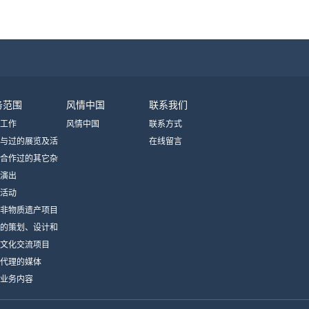
务范围
风情中国
联系我们
工作
风情中国
联系方式
与过的展览及活
在线留言
合作过的其它杂
演出
体
活动
非物质遗产项目
的策划、设计和
文化交流项目
代理的媒体
业务内容